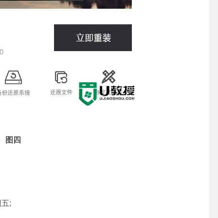
图四
五;