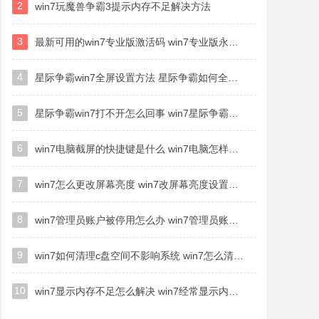
2
win7玩魔兽争霸3提示内存不足解决方法
3
最新可用的win7专业版激活码 win7专业版永久激活码合集2022
4
星际争霸win7全屏设置方法 星际争霸如何全屏win7
5
星际争霸win7打不开怎么回事 win7星际争霸无法启动如何处理
6
win7电脑截屏的快捷键是什么 win7电脑怎样截屏快捷键
7
win7怎么更改屏幕亮度 win7改屏幕亮度设置方法
8
win7管理员账户被停用怎么办 win7管理员账户被停用如何解决
9
win7如何清理c盘空间不影响系统 win7怎么清理c盘空间而不影响正常使用
10
win7显示内存不足怎么解决 win7经常显示内存不足怎么办