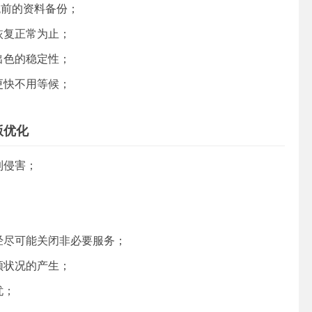
统前的资料备份；
恢复正常为止；
出色的稳定性；
更快不用等候；
舰版优化
到侵害；
；
经尽可能关闭非必要服务；
顿状况的产生；
忧；