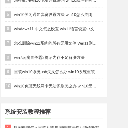
4
怎样取消win10电脑开机密码 win10取消开机密码的方法步骤
5
win10关闭通知弹窗设置方法 win10怎么关闭弹窗通知
6
windows11 中文怎么设置 win11语言设置中文的方法
7
怎么删除win11系统的所有无用文件 Win11删除多余系统文件的方法
8
win7玩魔兽争霸3提示内存不足解决方法
9
重装win10系统usb失灵怎么办 win10系统重装后usb失灵修复方法
10
win10免驱无线网卡无法识别怎么办 win10无法识别无线网卡免驱版处理方法
系统安装教程推荐
1
联想电脑怎么重装系统 联想电脑重装系统的教程