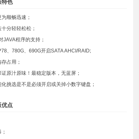
舰版特色
更为顺畅迅速；
装十分轻轻松松；
对JAVA程序的支持；
8、780G、690G开启SATA AHCI/RAID;
内存占用；
保证原汁原味！最稳定版本，无蓝屏；
能化挑选是不是必须开启或关掉小数字键盘；
舰版优点
；
毒；