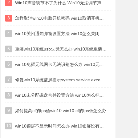
2
Win10声音调节不了为什么 Win10无法调节声音的解决方案
3
怎样取消win10电脑开机密码 win10取消开机密码的方法步骤
4
win10关闭通知弹窗设置方法 win10怎么关闭弹窗通知
5
重装win10系统usb失灵怎么办 win10系统重装后usb失灵修复方法
6
win10免驱无线网卡无法识别怎么办 win10无法识别无线网卡免驱版处理方法
7
修复win10系统蓝屏提示system service exception错误方法
8
win10未分配磁盘合并设置方法 win10怎么把两个未分配磁盘合并
9
如何提高cf的fps值win10 win10 cf的fps低怎么办
10
win10锁屏不显示时间怎么办 win10锁屏没有显示时间处理方法