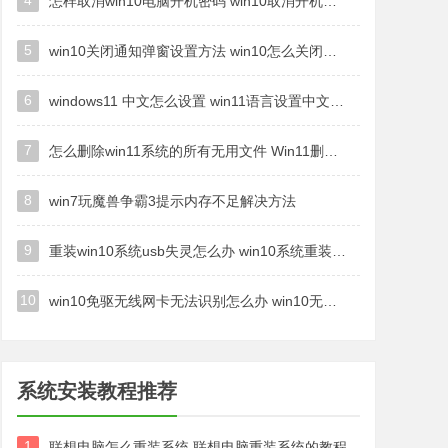
4
怎样取消win10电脑开机密码 win10取消开机密码的方法步骤
5
win10关闭通知弹窗设置方法 win10怎么关闭弹窗通知
6
windows11 中文怎么设置 win11语言设置中文的方法
7
怎么删除win11系统的所有无用文件 Win11删除多余系统文件的方法
8
win7玩魔兽争霸3提示内存不足解决方法
9
重装win10系统usb失灵怎么办 win10系统重装后usb失灵修复方法
10
win10免驱无线网卡无法识别怎么办 win10无法识别无线网卡免驱版处理方法
系统安装教程推荐
1
联想电脑怎么重装系统 联想电脑重装系统的教程