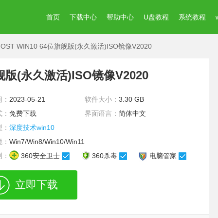
首页
下载中心
帮助中心
U盘教程
系统教程
ST WIN10 64位旗舰版(永久激活)ISO镜像V2020
舰版(永久激活)ISO镜像V2020
间：
2023-05-21
软件大小：
3.30 GB
式：
免费下载
界面语言：
简体中文
型：
深度技术win10
境：
Win7/Win8/Win10/Win11
测：
360安全卫士
360杀毒
电脑管家
立即下载