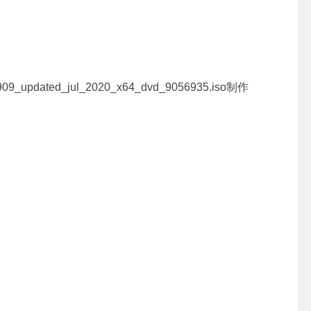
1909_updated_jul_2020_x64_dvd_9056935.iso制作